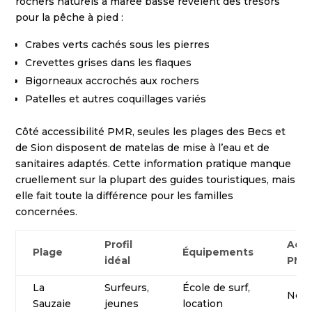
rochers naturels à marée basse révèlent des trésors
pour la pêche à pied :
Crabes verts cachés sous les pierres
Crevettes grises dans les flaques
Bigorneaux accrochés aux rochers
Patelles et autres coquillages variés
Côté accessibilité PMR, seules les plages des Becs et
de Sion disposent de matelas de mise à l’eau et de
sanitaires adaptés. Cette information pratique manque
cruellement sur la plupart des guides touristiques, mais
elle fait toute la différence pour les familles
concernées.
Profil
Acce
Plage
Équipements
idéal
PMR
La
Surfeurs,
École de surf,
Non
Sauzaie
jeunes
location