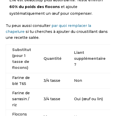
Elle est beaucoup plus absorbante. Teste environ
60% du poids des flocons
et ajoute
systématiquement un œuf pour compenser.
Tu peux aussi consulter
par quoi remplacer la
chapelure
si tu cherches à ajouter du croustillant dans
une recette salée.
Substitut
Liant
(pour 1
Quantité
supplémentaire
tasse de
?
flocons)
Farine de
3/4 tasse
Non
blé T65
Farine de
sarrasin /
3/4 tasse
Oui (œuf ou lin)
riz
Flocons