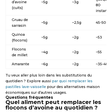
d’avoine
~5g
~3g
80
(cuits)
instanta
Gruau de
~5g
~2,5g
45-50
sarrasin
Quinoa
~5g
~2g
~53
(flocons)
Flocons
~4g
~2g
~55
de millet
Amarante
~6g
~2g
~35-40
Tu veux aller plus loin dans les substitutions du
quotidien ? Explore aussi
par quoi remplacer les
pastilles lave-vaisselle
pour des alternatives maison
économiques sur d’autres usages.
Questions fréquentes
Quel aliment peut remplacer les
flocons d’avoine au quotidien ?