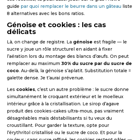
guide
par quoi remplacer le beurre dans un gâteau
liste
8 alternatives avec les bons ratios.
Génoise et cookies : les cas
délicats
Là, on change de registre. La
génoise
est fragile — le
sucre y joue un rôle structurel en aidant à fixer
l’aération lors du montage des blancs d’œufs. On peut
remplacer au maximum
30% du sucre par du sucre de
coco
. Au-delà, la génoise s’aplatit. Substitution totale =
galette dense. Je t’aurai prévenue.
Les
cookies
, c’est un autre problème : le sucre donne
simultanément le croquant extérieur et le moelleux
intérieur grâce à la cristallisation. Le sirop d’agave
produit des cookies-cakes ultra-mous, pas vraiment
désagréables mais déstabilisants si tu veux du
croustillant. Pour garder la texture, opte pour
l’érythritol cristallisé ou le sucre de coco. Et pour la
couleur : sans sucre raffiné, les cookies restent pâles —