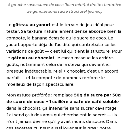
À gauche : avec sucre de coco (bien aéré). À droite : tentative
de génoise sans sucre structurel (échec).
Le
gâteau au yaourt
est le terrain de jeu idéal pour
tester. Sa texture naturellement dense absorbe bien la
compote, la banane écrasée ou le sucre de coco. Le
yaourt apporte déjà de l’acidité qui contrebalance les
variations de goût — c’est lui qui tient la structure. Pour
le
gâteau au chocolat
, le cacao masque les arrière-
goûts, notamment celui de la stévia qui devient ici
presque indétectable. Miel + chocolat, c’est un accord
parfait — et la compote de pommes renforce le
moelleux de façon spectaculaire.
Mon astuce préférée : remplace
50g de sucre par 50g
de sucre de coco + 1 cuillère à café de café soluble
dans le chocolat. Ça intensifie sans sucrer davantage.
J’ai servi ça à des amis qui cherchaient le secret — ils
n’ont jamais deviné qu’il y avait moins de sucre. Dans
ces recettes, tu peux aussi jouer sur le gras : notre