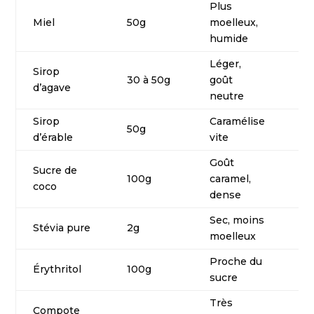
Plus
Miel
50g
moelleux,
€€
humide
Léger,
Sirop
30 à 50g
goût
€
d’agave
neutre
Sirop
Caramélise
50g
€
d’érable
vite
Goût
€
Sucre de
100g
caramel,
(m
coco
dense
asi
Sec, moins
Stévia pure
2g
€
moelleux
Proche du
Érythritol
100g
€
sucre
Très
Compote