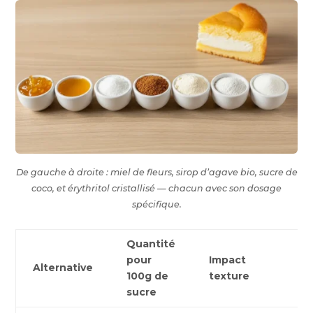
De gauche à droite : miel de fleurs, sirop d’agave bio, sucre de
coco, et érythritol cristallisé — chacun avec son dosage
spécifique.
Quantité
pour
Impact
Pri
Alternative
100g de
texture
rel
sucre