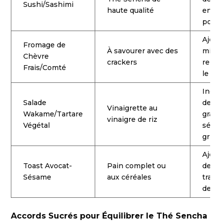
Sushi/Sashimi
haute qualité
en
porc
Ajout
Fromage de
À savourer avec des
miel
Chèvre
crackers
reha
Frais/Comté
le go
Inco
Salade
des
Vinaigrette au
Wakame/Tartare
grain
vinaigre de riz
Végétal
sésa
grill
Ajou
Toast Avocat-
Pain complet ou
des
Sésame
aux céréales
tran
de ra
Accords Sucrés pour Équilibrer le Thé Sencha