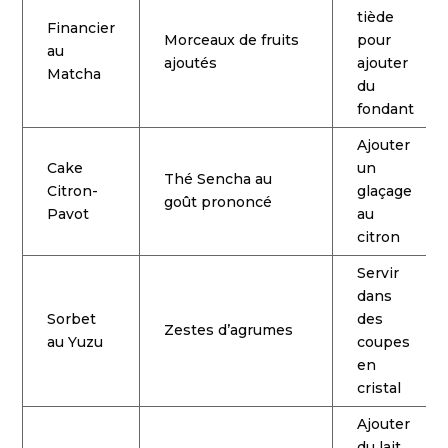
tiède
Financier
Morceaux de fruits
pour
au
ajoutés
ajouter
Matcha
du
fondant
Ajouter
Cake
un
Thé Sencha au
Citron-
glaçage
goût prononcé
Pavot
au
citron
Servir
dans
Sorbet
des
Zestes d’agrumes
au Yuzu
coupes
en
cristal
Ajouter
du lait