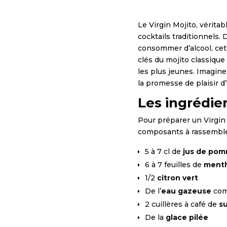
Le Virgin Mojito, vérit
cocktails traditionnels
consommer d’alcool, cett
clés du mojito classique
les plus jeunes. Imagine
la promesse de plaisir d
Les ingrédie
Pour préparer un Virgin 
composants à rassemble
5 à 7 cl de
jus de po
6 à 7 feuilles de
menth
1/2
citron vert
De l’
eau gazeuse
com
2 cuillères à café de
s
De la
glace pilée