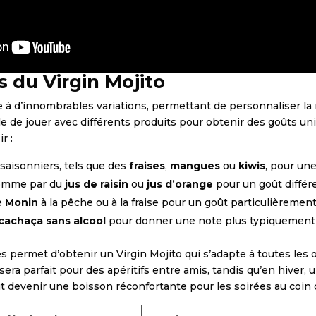
s du Virgin Mojito
e à d’innombrables variations, permettant de personnaliser la
ble de jouer avec différents produits pour obtenir des goûts un
r :
is saisonniers, tels que des
fraises
,
mangues
ou
kiwis
, pour une
pomme par du
jus de raisin
ou
jus d’orange
pour un goût différ
e
Monin
à la pêche ou à la fraise pour un goût particulièreme
cachaça sans alcool
pour donner une note plus typiquement 
 permet d’obtenir un Virgin Mojito qui s’adapte à toutes les 
sera parfait pour des apéritifs entre amis, tandis qu’en hiver, 
t devenir une boisson réconfortante pour les soirées au coin 