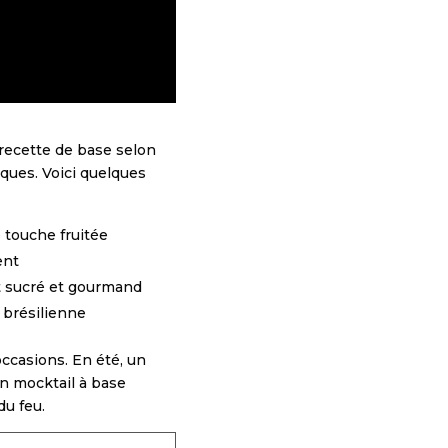
 recette de base selon
iques. Voici quelques
 touche fruitée
ent
nt sucré et gourmand
brésilienne
occasions. En été, un
un mocktail à base
du feu.