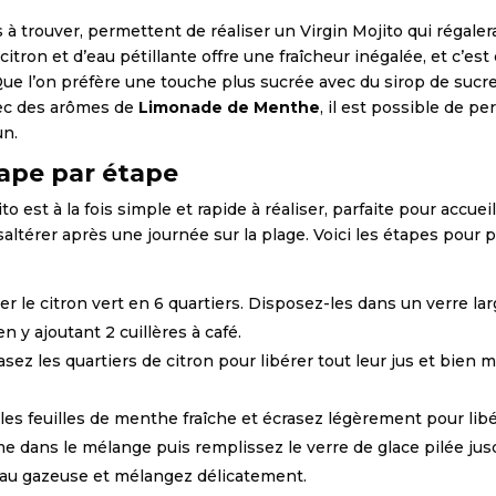
à trouver, permettent de réaliser un Virgin Mojito qui régalera
tron et d’eau pétillante offre une fraîcheur inégalée, et c’es
. Que l’on préfère une touche plus sucrée avec du sirop de suc
vec des arômes de
Limonade de Menthe
, il est possible de p
un.
ape par étape
o est à la fois simple et rapide à réaliser, parfaite pour accueil
ltérer après une journée sur la plage. Voici les étapes pour p
le citron vert en 6 quartiers. Disposez-les dans un verre lar
n y ajoutant 2 cuillères à café.
rasez les quartiers de citron pour libérer tout leur jus et bien 
les feuilles de menthe fraîche et écrasez légèrement pour libé
e dans le mélange puis remplissez le verre de glace pilée jus
eau gazeuse et mélangez délicatement.