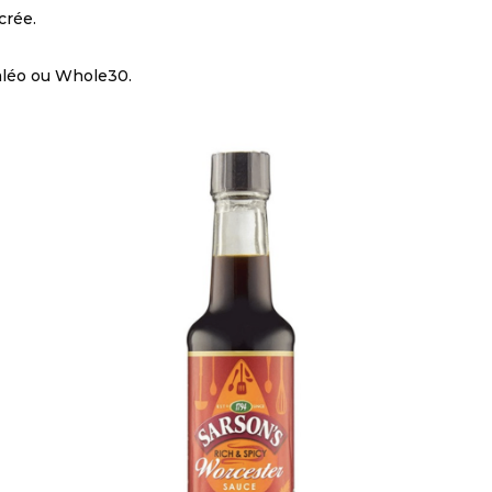
crée.
aléo ou Whole30.