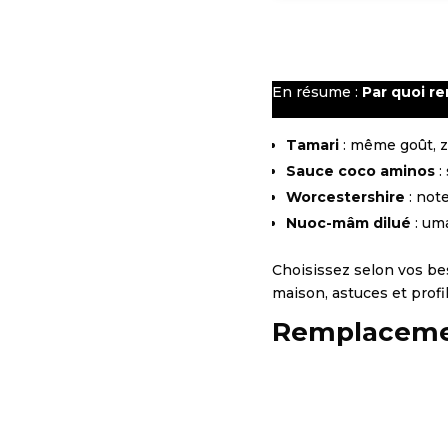
En résume :
Par quoi re
Tamari
: même goût, z
Sauce coco aminos
:
Worcestershire
: not
Nuoc-mâm dilué
: um
Choisissez selon vos beso
maison, astuces et profil
Remplacement