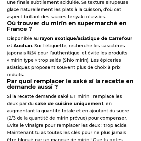
une finale subtilement acidulée. Sa texture sirupeuse
glace naturellement les plats à la cuisson, d’où cet
aspect brillant des sauces teriyaki réussies.
Où trouver du mirin en supermarché en
France ?
Disponible au
rayon exotique/asiatique de Carrefour
et Auchan
. Sur l’étiquette, recherche les caractères
japonais 味醂 pour l’authentique, et évite les produits
« mirin type » trop salés (Shio mirin). Les épiceries
asiatiques proposent souvent plus de choix à prix
réduits.
Par quoi remplacer le saké si la recette en
demande aussi ?
Si la recette demande saké ET mirin : remplace les
deux par du
saké de cuisine uniquement
, en
augmentant la quantité totale et en ajoutant du sucre
(2/3 de la quantité de mirin prévue) pour compenser.
Évite le vinaigre pour remplacer les deux : trop acide.
Maintenant tu as toutes les clés pour ne plus jamais
être bloqué par un manque de mirin ! Que tu optes