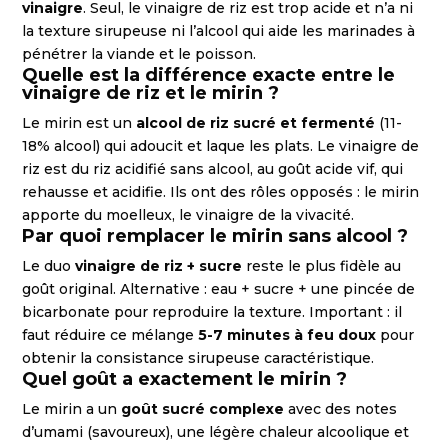
vinaigre
. Seul, le vinaigre de riz est trop acide et n’a ni
la texture sirupeuse ni l’alcool qui aide les marinades à
pénétrer la viande et le poisson.
Quelle est la différence exacte entre le
vinaigre de riz et le mirin ?
Le mirin est un
alcool de riz sucré et fermenté
(11-
18% alcool) qui adoucit et laque les plats. Le vinaigre de
riz est du riz acidifié sans alcool, au goût acide vif, qui
rehausse et acidifie. Ils ont des rôles opposés : le mirin
apporte du moelleux, le vinaigre de la vivacité.
Par quoi remplacer le mirin sans alcool ?
Le duo
vinaigre de riz + sucre
reste le plus fidèle au
goût original. Alternative : eau + sucre + une pincée de
bicarbonate pour reproduire la texture. Important : il
faut réduire ce mélange
5-7 minutes à feu doux
pour
obtenir la consistance sirupeuse caractéristique.
Quel goût a exactement le mirin ?
Le mirin a un
goût sucré complexe
avec des notes
d’umami (savoureux), une légère chaleur alcoolique et