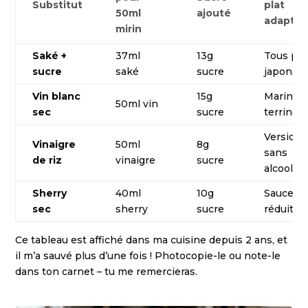
Substitut
plat
50ml
ajouté
adapté
mirin
Saké +
37ml
13g
Tous pla
sucre
saké
sucre
japonais
Vin blanc
15g
Marinade
50ml vin
sec
sucre
terrines
Version
Vinaigre
50ml
8g
sans
de riz
vinaigre
sucre
alcool
Sherry
40ml
10g
Sauces
sec
sherry
sucre
réduites
Ce tableau est affiché dans ma cuisine depuis 2 ans, et
il m’a sauvé plus d’une fois ! Photocopie-le ou note-le
dans ton carnet – tu me remercieras.