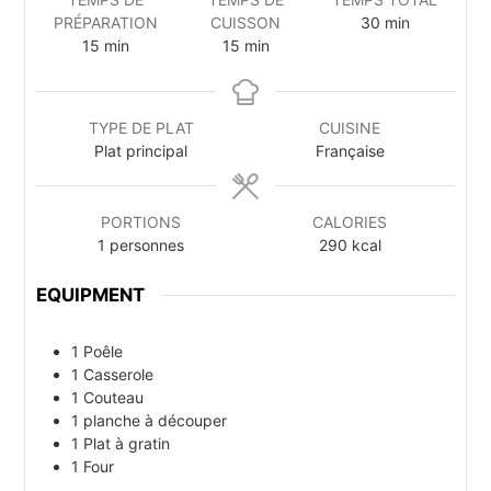
minutes
PRÉPARATION
CUISSON
30
min
minutes
minutes
15
min
15
min
TYPE DE PLAT
CUISINE
Plat principal
Française
PORTIONS
CALORIES
1
personnes
290
kcal
EQUIPMENT
1 Poêle
1 Casserole
1 Couteau
1 planche à découper
1 Plat à gratin
1 Four